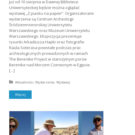
Już od 10 sierpnia w Dawnej Bibliotece
Uniwersyteckiej będzie można oglądać
wystawę „Z piasku na papier”. Organizatorami
wydarzenia są Centrum Archeologii
Śródziemnomorskiej Uniwersytetu
Warszawskiego oraz Muzeum Uniwersytetu
Warszawskiego. Ekspozycja prezentuje
rysunki Arkadiusza Hapki oraz fotografie
Raüla Soterasa powstałe podczas prac
archeologicznych prowadzonych w ramach
The Berenike Project w starożytnym porcie
Berenike nad Morzem Czerwonym w Egipcie.
[…]
Posted in:
Aktualności
Wydarzenia
Wystawy
Więcej