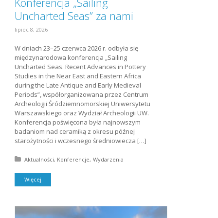
Konferencja „Sailing
Uncharted Seas” za nami
lipiec 8, 2026
W dniach 23–25 czerwca 2026 r. odbyła się
międzynarodowa konferencja „Sailing
Uncharted Seas. Recent Advances in Pottery
Studies in the Near East and Eastern Africa
during the Late Antique and Early Medieval
Periods”, współorganizowana przez Centrum
Archeologii Śródziemnomorskiej Uniwersytetu
Warszawskiego oraz Wydział Archeologii UW.
Konferencja poświęcona była najnowszym
badaniom nad ceramiką z okresu późnej
starożytności i wczesnego średniowiecza […]
Posted in:
Aktualności
Konferencje
Wydarzenia
Więcej