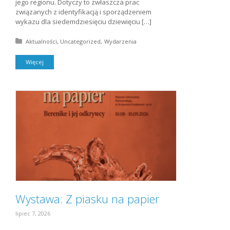
jego regionu. Dotyczy to zwłaszcza prac
związanych z identyfikacją i sporządzeniem
wykazu dla siedemdziesięciu dziewięciu […]
Posted in:
Aktualności
Uncategorized
Wydarzenia
Więcej
Wystawa: Z piasku na papier
lipiec 7, 2026