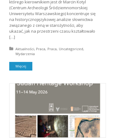
którego kierownikiem jest dr Marcin Kotyl
(Centrum Archeologii Śródziemnomorskiej
Uniwersytetu Warszawskiego) koncentruje się
na historycznojęzykowej analizie słownictwa
związanego z ceną w starożytności, aby
ukazać, jak na przestrzeni czasu kształtowało
[…]
Posted in:
Aktualności
Praca
Praca
Uncategorized
Wydarzenia
Więcej