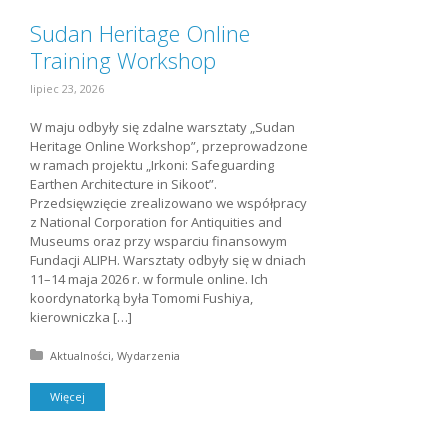
Sudan Heritage Online
Training Workshop
lipiec 23, 2026
W maju odbyły się zdalne warsztaty „Sudan
Heritage Online Workshop”, przeprowadzone
w ramach projektu „Irkoni: Safeguarding
Earthen Architecture in Sikoot”.
Przedsięwzięcie zrealizowano we współpracy
z National Corporation for Antiquities and
Museums oraz przy wsparciu finansowym
Fundacji ALIPH. Warsztaty odbyły się w dniach
11–14 maja 2026 r. w formule online. Ich
koordynatorką była Tomomi Fushiya,
kierowniczka […]
Posted in:
Aktualności
Wydarzenia
Więcej