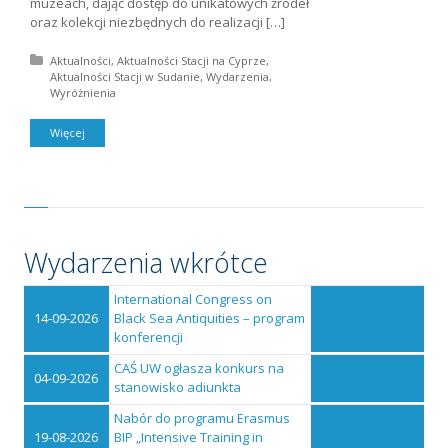
muzeach, dając dostęp do unikatowych źródeł
oraz kolekcji niezbędnych do realizacji […]
Posted in:
Aktualności
Aktualności Stacji na Cyprze
Aktualności Stacji w Sudanie
Wydarzenia
Wyróżnienia
Więcej
Wydarzenia wkrótce
International Congress on
14-09-2026
Black Sea Antiquities – program
konferencji
CAŚ UW ogłasza konkurs na
04-09-2026
stanowisko adiunkta
Nabór do programu Erasmus
19-08-2026
BIP „Intensive Training in