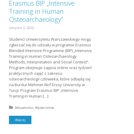
Erasmus BIP „Intensive
Training in Human
Osteoarchaeology”
sierpień 3, 2026
Studenci Uniwersytetu Warszawskiego mogą
zgłaszać się do udziału w programie Erasmus
Blended Intensive Programme (BIP) „Intensive
Training in Human Osteoarchaeology:
Methods, Interpretation and Social Context”.
Program obejmuje zajęcia online oraz tydzień
praktycznych zajęć z zakresu
osteoarcheologii człowieka, które odbędą się
na Burdur Mehmet Akif Ersoy University w
Turcji. Program Erasmus BIP „Intensive
Training in Human […]
Posted in:
Aktualności
Wydarzenia
Więcej